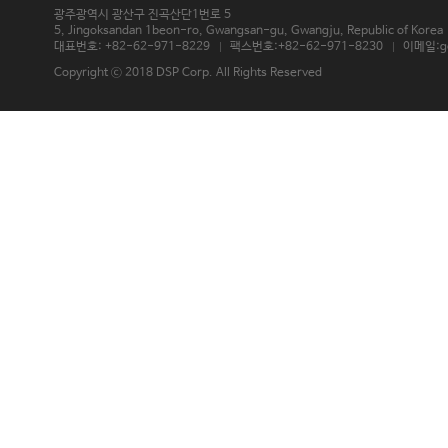
광주광역시 광산구 진곡산단1번로 5
5, Jingoksandan 1beon-ro, Gwangsan-gu, Gwangju, Republic of Korea 
대표번호: +82-62-971-8229
팩스번호:+82-62-971-8230
이메일:g
Copyright ⓒ 2018 DSP Corp. All Rights Reserved