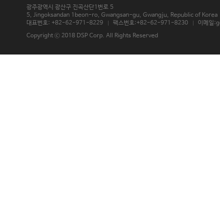
광주광역시 광산구 진곡산단1번로 5
5, Jingoksandan 1beon-ro, Gwangsan-gu, Gwangju, Republic of Korea 
대표번호: +82-62-971-8229
팩스번호:+82-62-971-8230
이메일:g
Copyright ⓒ 2018 DSP Corp. All Rights Reserved