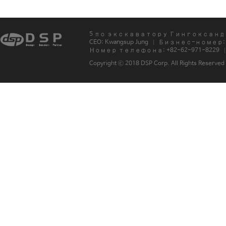
5 по экскаватору Гингоксандо No
CEO: Kwangsup Jung
Бизнес-номер: 4
Номер телефона: +82-62-971-8229
Copyright ⓒ 2018 DSP Corp. All Rights Reserved